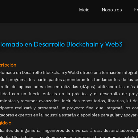
Inicio
Nosotros
F
lomado en Desarrollo Blockchain y Web3
ripción
plomado en Desarrollo Blockchain y Web3 ofrece una formación integral 
 del programa, los participantes aprenderán los fundamentos de las c
rrollo de aplicaciones descentralizadas (dApps) utilizando las má
alidad con un fuerte énfasis en la práctica y el desarrollo de pro
mientas y recursos avanzados, incluidos repositorios, librerías, kit d
cipante realizará y presentará un proyecto final que integrará los 
itadores expertos en la industria estarán disponibles para guiar y apoyar a
gido a:
iantes de ingeniería, ingenieros de diversas áreas, desarrolladores 
logía Blockchain, y cualquier persona interesada en adquirir habili