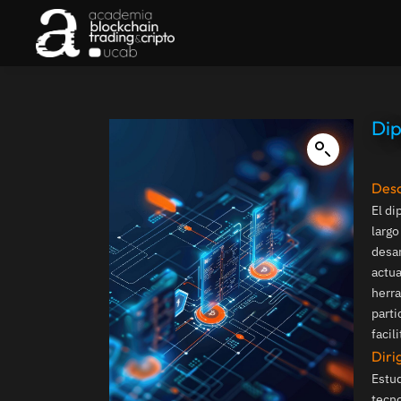
Dip
Desc
El di
largo
desa
actu
herra
parti
facil
Diri
Estud
tecno