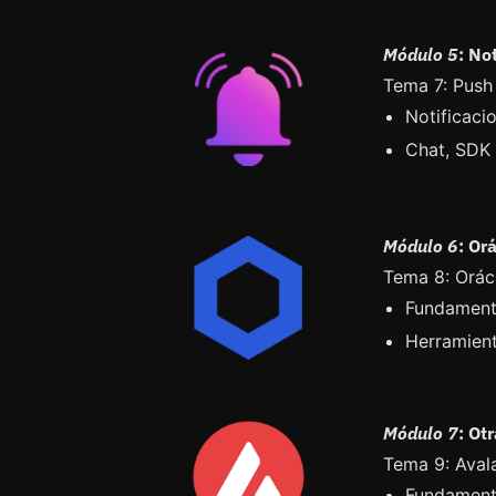
Módulo 5
: No
Tema 7: Push
Notificaci
Chat, SDK
Módulo 6
: Or
Tema 8: Orác
Fundamento
Herramient
Módulo 7
: Ot
Tema 9: Aval
Fundament