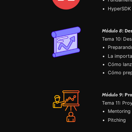
HyperSDK 
Módulo 8
: De
Tema 10: Des
Preparando
⁠La import
⁠Cómo lanz
⁠Cómo prep
Módulo 9
: Pr
Tema 11: Proy
Mentoring
Pitching