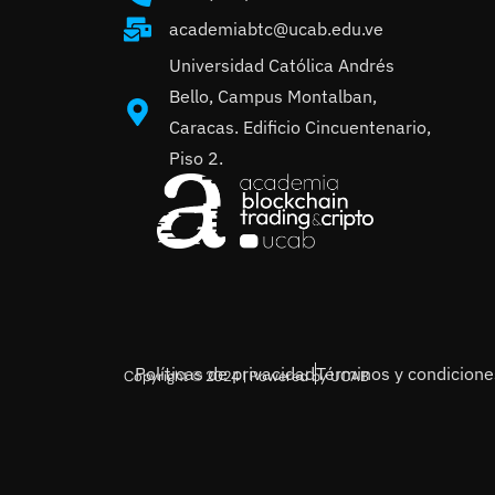
academiabtc@ucab.edu.ve
Universidad Católica Andrés
Bello, Campus Montalban,
Caracas. Edificio Cincuentenario,
Piso 2.
Políticas de privacidad
Términos y condicione
Copyright © 2024 | Powered by UCAB