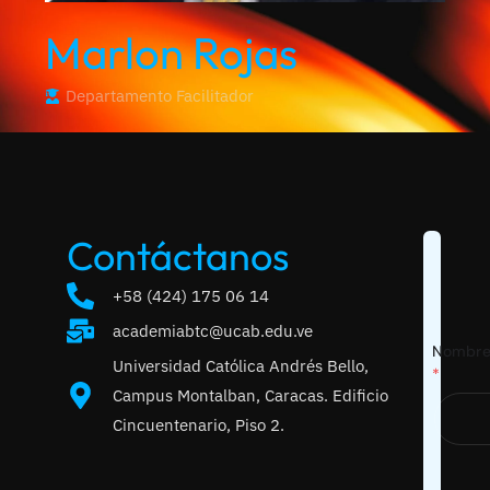
Marlon Rojas
Departamento
Facilitador
Contáctanos
+58 (424) 175 06 14
academiabtc@ucab.edu.ve
Nombre 
Universidad Católica Andrés Bello,
*
Campus Montalban, Caracas. Edificio
Cincuentenario, Piso 2.