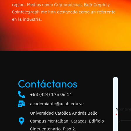
región. Medios como Criptonoticias, BeInCrypto y
Cointelegraph me han destacado como un referente
en la industria.
Contáctanos
+58 (424) 175 06 14
academiabtc@ucab.edu.ve
Nombre 
Universidad Católica Andrés Bello,
*
Campus Montalban, Caracas. Edificio
Cincuentenario, Piso 2.