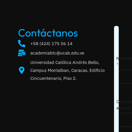
Contáctanos
+58 (424) 175 06 14
academiabtc@ucab.edu.ve
Nombre 
Universidad Católica Andrés Bello,
*
Campus Montalban, Caracas. Edificio
Cincuentenario, Piso 2.
Compañí
aplica)